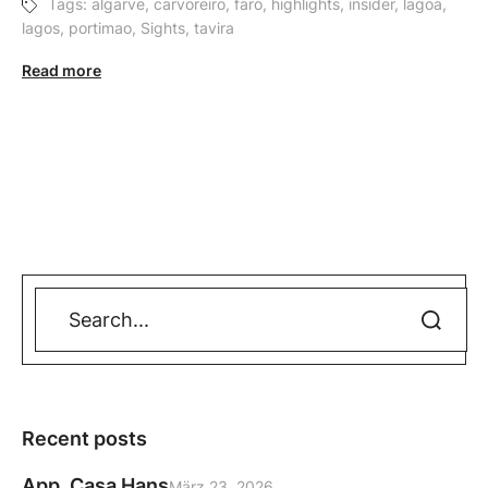
Tags:
algarve
,
carvoreiro
,
faro
,
highlights
,
insider
,
lagoa
,
lagos
,
portimao
,
Sights
,
tavira
Read more
Recent posts
App. Casa Hans
März 23, 2026