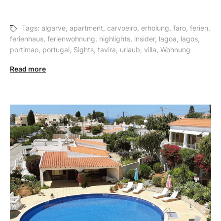
Tags:
algarve
,
apartment
,
carvoeiro
,
erholung
,
faro
,
ferien
,
ferienhaus
,
ferienwohnung
,
highlights
,
insider
,
lagoa
,
lagos
,
portimao
,
portugal
,
Sights
,
tavira
,
urlaub
,
villa
,
Wohnung
Read more