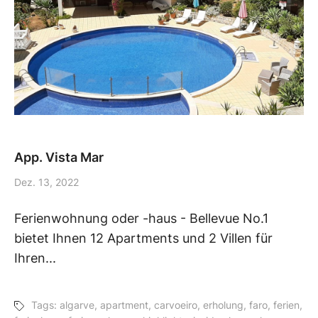
App. Vista Mar
Dez. 13, 2022
Ferienwohnung oder -haus - Bellevue No.1
bietet Ihnen 12 Apartments und 2 Villen für
Ihren...
Tags:
algarve
,
apartment
,
carvoeiro
,
erholung
,
faro
,
ferien
,