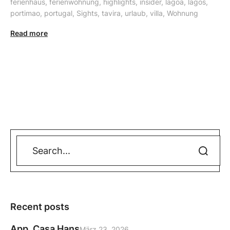
ferienhaus
,
ferienwohnung
,
highlights
,
insider
,
lagoa
,
lagos
,
portimao
,
portugal
,
Sights
,
tavira
,
urlaub
,
villa
,
Wohnung
Read more
Recent posts
App. Casa Hans
März 23, 2026