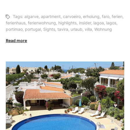
Tags:
algarve
,
apartment
,
carvoeiro
,
erholung
,
faro
,
ferien
,
ferienhaus
,
ferienwohnung
,
highlights
,
insider
,
lagoa
,
lagos
,
portimao
,
portugal
,
Sights
,
tavira
,
urlaub
,
villa
,
Wohnung
Read more