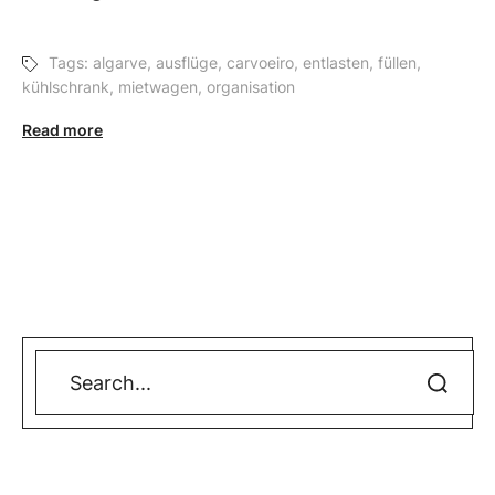
Tags:
algarve
,
ausflüge
,
carvoeiro
,
entlasten
,
füllen
,
kühlschrank
,
mietwagen
,
organisation
Read more